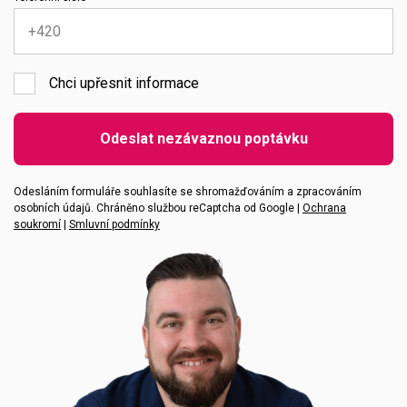
Chci upřesnit informace
Emailová adresa
Odeslat nezávaznou poptávku
Vaše zpráva
Odesláním formuláře souhlasíte se shromažďováním a zpracováním
osobních údajů. Chráněno službou reCaptcha od Google |
Ochrana
soukromí
|
Smluvní podmínky