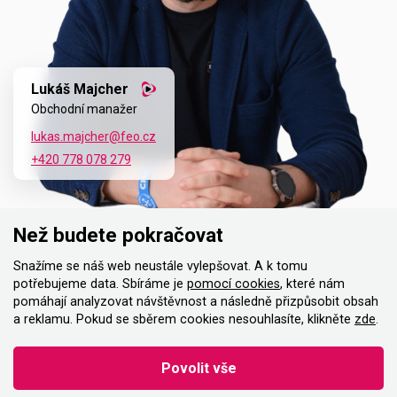
Lukáš Majcher
Obchodní manažer
lukas.majcher@feo.cz
+420 778 078 279
Než budete pokračovat
Snažíme se náš web neustále vylepšovat. A k tomu
potřebujeme data. Sbíráme je
pomocí cookies
, které nám
pomáhají analyzovat návštěvnost a následně přizpůsobit obsah
a reklamu. Pokud se sběrem cookies nesouhlasíte, klikněte
zde
.
Povolit vše
Instagram
Facebook