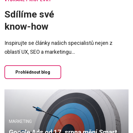
Sdílíme své
know-how
Inspirujte se články našich specialistů nejen z
oblastí UX, SEO a marketingu...
Prohlédnout blog
MARKETING
Google Ads od 17. srpna mění Smart