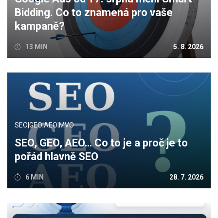
Bidding. Co to znamená pro vaše
kampaně?
13 MIN
5. 8. 2026
SEO|GEO|AEO|MVO
SEO, GEO, AEO… Co to je a proč je to
pořád hlavně SEO
6 MIN
28. 7. 2026