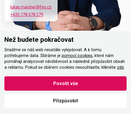
lukas.majcher@feo.cz
+420 778 078 279
Než budete pokračovat
Snažíme se náš web neustále vylepšovat. A k tomu
potřebujeme data. Sbíráme je
pomocí cookies
, které nám
pomáhají analyzovat návštěvnost a následně přizpůsobit obsah
a reklamu. Pokud se sběrem cookies nesouhlasíte, klikněte
zde
.
Povolit vše
Instagram
Facebook
Twitter
LinkedIn
Přizpůsobit
© 2026 Všechna práva vyhrazena |
Nastavení cookies