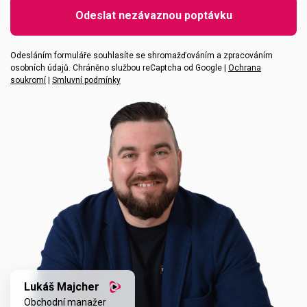
Emailová adresa
Odeslat nezávaznou poptávku
Vaše zpráva
Odesláním formuláře souhlasíte se shromažďováním a zpracováním
osobních údajů. Chráněno službou reCaptcha od Google |
Ochrana
soukromí
|
Smluvní podmínky
Lukáš Majcher
Obchodní manažer