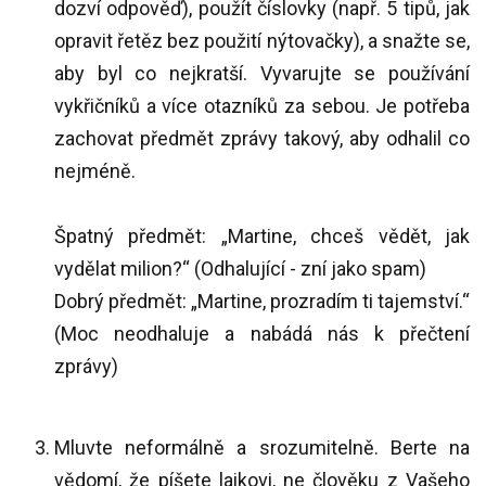
dozví odpověď), použít číslovky (např. 5 tipů, jak
opravit řetěz bez použití nýtovačky), a snažte se,
aby byl co nejkratší. Vyvarujte se používání
vykřičníků a více otazníků za sebou. Je potřeba
zachovat předmět zprávy takový, aby odhalil co
nejméně.
Špatný předmět: „Martine, chceš vědět, jak
vydělat milion?“ (Odhalující - zní jako spam)
Dobrý předmět: „Martine, prozradím ti tajemství.“
(Moc neodhaluje a nabádá nás k přečtení
zprávy)
Mluvte neformálně a srozumitelně. Berte na
vědomí, že píšete laikovi, ne člověku z Vašeho