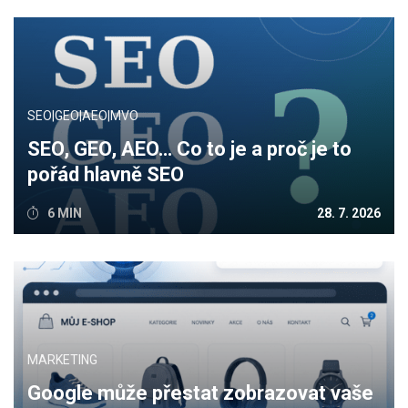
SEO|GEO|AEO|MVO
SEO, GEO, AEO… Co to je a proč je to
pořád hlavně SEO
6 MIN
28. 7. 2026
MARKETING
Google může přestat zobrazovat vaše