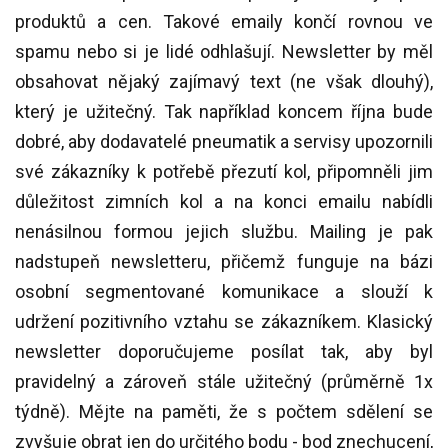
produktů a cen. Takové emaily končí rovnou ve
spamu nebo si je lidé odhlašují. Newsletter by měl
obsahovat nějaký zajímavý text (ne však dlouhý),
který je užitečný. Tak například koncem října bude
dobré, aby dodavatelé pneumatik a servisy upozornili
své zákazníky k potřebě přezutí kol, připomněli jim
důležitost zimních kol a na konci emailu nabídli
nenásilnou formou jejich službu. Mailing je pak
nadstupeň newsletteru, přičemž funguje na bázi
osobní segmentované komunikace a slouží k
udržení pozitivního vztahu se zákazníkem. Klasický
newsletter doporučujeme posílat tak, aby byl
pravidelný a zároveň stále užitečný (průměrně 1x
týdně). Mějte na paměti, že s počtem sdělení se
zvyšuje obrat jen do určitého bodu - bod znechucení,