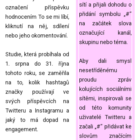
sítí a přijali dohodu o
označení příspěvku
přidání symbolu „#“
hodnocením To se mi líbí,
na začátek slova
kliknutí na něj, sdílení
označující kanál,
nebo jeho okomentování.
skupinu nebo téma.
Studie, která probíhala od
Aby dali smysl
1. srpna do 31. října
nesetříděnému
tohoto roku, se zaměřila
proudu zpráv
na to, kolik hashtagů
kolujících sociálními
značky používají ve
sítěmi, inspirovali se
svých příspěvcích na
od této komunity
Twitteru a Instagramu a
uživatelé Twitteru a
jaký to má dopad na
začali „#“ přidávat ke
engagement.
slovům značícím