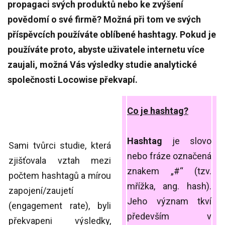
propagaci svých produktů nebo ke zvýšení
povědomí o své firmě? Možná při tom ve svých
příspěvcích používáte oblíbené hashtagy. Pokud je
používáte proto, abyste uživatele internetu více
zaujali, možná Vás výsledky studie analytické
společnosti Locowise překvapí.
Co je hashtag?
Hashtag
je slovo
Sami tvůrci studie, která
nebo fráze označená
zjišťovala vztah mezi
znakem „#“ (tzv.
počtem hashtagů a mírou
mřížka, ang. hash).
zapojení/zaujetí
Jeho význam tkví
(engagement rate), byli
především v
překvapeni výsledky,