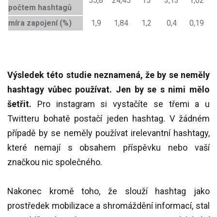
55,8
24,45
15
3,13
1,62
počtem hashtagů
míra zapojení (%)
1,9
1,84
1,2
0,4
0,19
Výsledek této studie neznamená, že by se neměly
hashtagy vůbec používat. Jen by se s nimi mělo
šetřit.
Pro instagram si vystačíte se třemi a u
Twitteru bohatě postačí jeden hashtag. V žádném
případě by se neměly používat irelevantní hashtagy,
které nemají s obsahem příspěvku nebo vaší
značkou nic společného.
Nakonec kromě toho, že slouží hashtag jako
prostředek mobilizace a shromáždění informací, stal