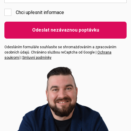
Chci upřesnit informace
Emailová adresa
Odeslat nezávaznou poptávku
Vaše zpráva
Odesláním formuláře souhlasíte se shromažďováním a zpracováním
osobních údajů. Chráněno službou reCaptcha od Google |
Ochrana
soukromí
|
Smluvní podmínky