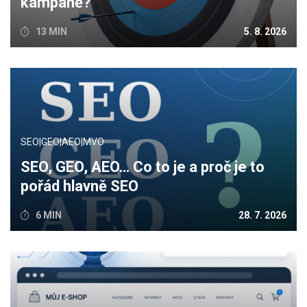
kampaně?
13 MIN
5. 8. 2026
SEO|GEO|AEO|MVO
SEO, GEO, AEO… Co to je a proč je to
pořád hlavně SEO
6 MIN
28. 7. 2026