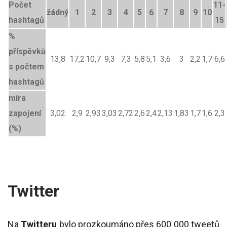
Počet
11-
žádný
1
2
3
4
5
6
7
8
9
10
hashtagů
15
%
příspěvků
13,8
17,2
10,7
9,3
7,3
5,8
5,1
3,6
3
2,2
1,7
6,6
s počtem
hashtagů
míra
zapojení
3,02
2,9
2,93
3,03
2,72
2,6
2,4
2,13
1,83
1,7
1,6
2,3
(%)
Twitter
Na
Twitteru
bylo prozkoumáno přes 600 000 tweetů