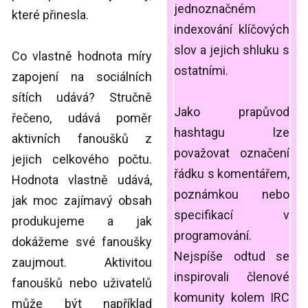
jednoznačném
které přinesla.
indexování klíčových
slov a jejich shluku s
Co vlastně hodnota míry
ostatními.
zapojení na sociálních
sítích udává? Stručně
Jako prapůvod
řečeno, udává poměr
hashtagu lze
aktivních fanoušků z
považovat označení
jejich celkového počtu.
řádku s komentářem,
Hodnota vlastně udává,
poznámkou nebo
jak moc zajímavý obsah
specifikací v
produkujeme a jak
programování.
dokážeme své fanoušky
Nejspíše odtud se
zaujmout. Aktivitou
inspirovali členové
fanoušků nebo uživatelů
komunity kolem IRC
může být například