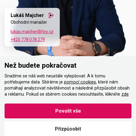
Lukáš Majcher
Obchodní manažer
lukas.majcher@feo.cz
+420 778 078 279
Než budete pokračovat
Snažíme se náš web neustále vylepšovat. A k tomu
potřebujeme data. Sbíráme je
pomocí cookies
, které nám
pomáhají analyzovat návštěvnost a následně přizpůsobit obsah
a reklamu. Pokud se sběrem cookies nesouhlasíte, klikněte
zde
.
Povolit vše
Instagram
Facebook
Twitter
LinkedIn
Přizpůsobit