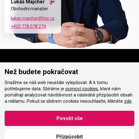
Lukáš Majcher
Obchodní manažer
lukas.majcher@feo.cz
+420 778 078 279
Než budete pokračovat
Snažíme se náš web neustále vylepšovat. A k tomu
potřebujeme data. Sbíráme je
pomocí cookies
, které nám
pomáhají analyzovat návštěvnost a následně přizpůsobit obsah
Instagram
Facebook
a reklamu. Pokud se sběrem cookies nesouhlasíte, klikněte
zde
.
Twitter
LinkedIn
Povolit vše
© 2026 Všechna práva vyhrazena |
Nastavení cookies
Přizpůsobit