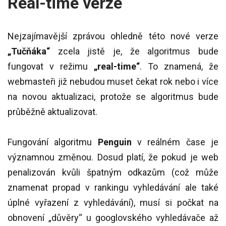
Real-time verze
Nejzajímavější zprávou ohledně této nové verze
„Tučňáka“
zcela jistě je, že algoritmus bude
fungovat v režimu
„real-time“
. To znamená, že
webmasteři již nebudou muset čekat rok nebo i více
na novou aktualizaci, protože se algoritmus bude
průběžně aktualizovat.
Fungování algoritmu
Penguin
v reálném čase je
významnou změnou. Dosud platí, že pokud je web
penalizován kvůli špatným odkazům (což může
znamenat propad v rankingu vyhledávání ale také
úplné vyřazení z vyhledávání), musí si počkat na
obnovení „důvěry“ u googlovského vyhledávače až