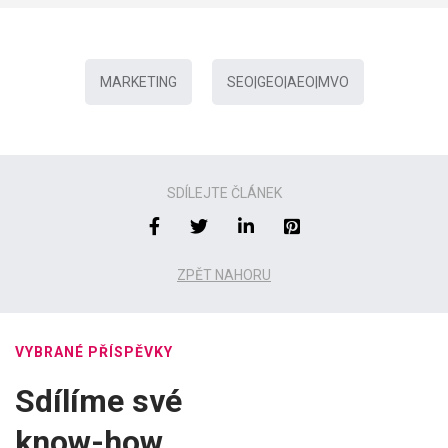
MARKETING
SEO|GEO|AEO|MVO
SDÍLEJTE ČLÁNEK
ZPĚT NAHORU
VYBRANÉ PŘÍSPĚVKY
Sdílíme své
know-how