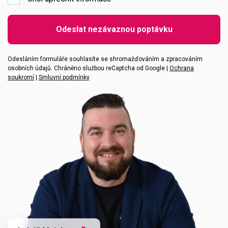
Emailová adresa
Odeslat nezávaznou poptávku
Vaše zpráva
Odesláním formuláře souhlasíte se shromažďováním a zpracováním
osobních údajů. Chráněno službou reCaptcha od Google |
Ochrana
soukromí
|
Smluvní podmínky