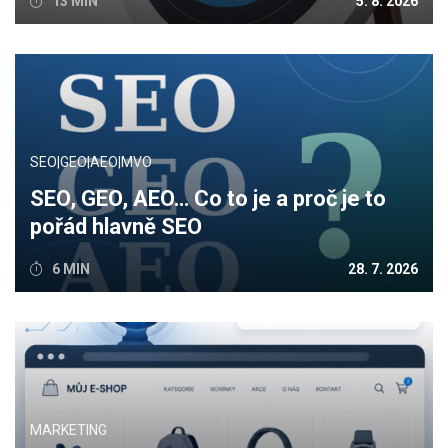
13 MIN
5. 8. 2026
SEO|GEO|AEO|MVO
SEO, GEO, AEO… Co to je a proč je to
pořád hlavně SEO
6 MIN
28. 7. 2026
MARKETING