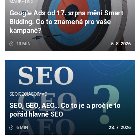
MARKETING
Google Ads od 17. srpna mění Smart
Bidding. Co to znamená pro vaše
kampaně?
13 MIN
5. 8. 2026
SEO|GEO|AEO|MVO
SEO, GEO, AEO… Co to je a proč je to
pořád hlavně SEO
6 MIN
28. 7. 2026