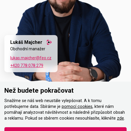
Lukáš Majcher
Obchodní manažer
lukas.majcher@feo.cz
+420 778 078 279
Než budete pokračovat
Snažíme se náš web neustále vylepšovat. A k tomu
potřebujeme data. Sbíráme je
pomocí cookies
, které nám
pomáhají analyzovat návštěvnost a následně přizpůsobit obsah
a reklamu. Pokud se sběrem cookies nesouhlasíte, klikněte
zde
.