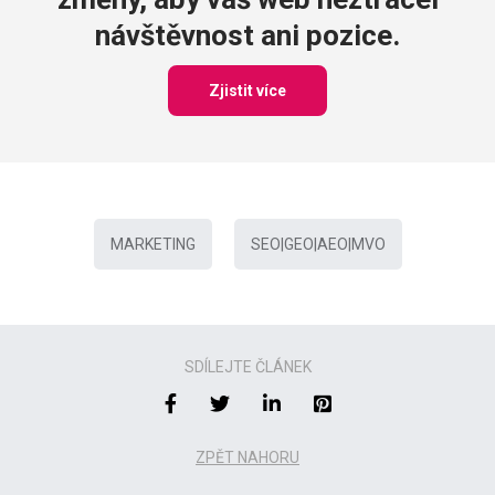
návštěvnost ani pozice.
Zjistit více
MARKETING
SEO|GEO|AEO|MVO
SDÍLEJTE ČLÁNEK
ZPĚT NAHORU