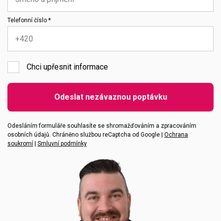
Telefonní číslo *
Chci upřesnit informace
Emailová adresa
Odeslat nezávaznou poptávku
Vaše zpráva
Odesláním formuláře souhlasíte se shromažďováním a zpracováním
osobních údajů. Chráněno službou reCaptcha od Google |
Ochrana
soukromí
|
Smluvní podmínky