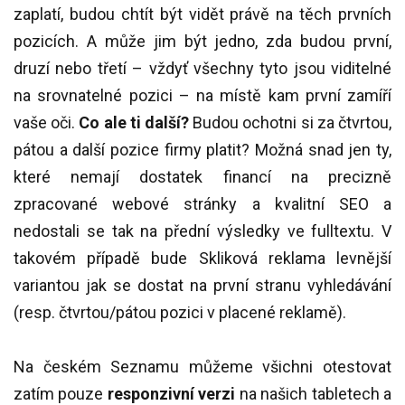
zaplatí, budou chtít být vidět právě na těch prvních
pozicích. A může jim být jedno, zda budou první,
druzí nebo třetí – vždyť všechny tyto jsou viditelné
na srovnatelné pozici – na místě kam první zamíří
vaše oči.
Co ale ti další?
Budou ochotni si za čtvrtou,
pátou a další pozice firmy platit? Možná snad jen ty,
které nemají dostatek financí na precizně
zpracované webové stránky a kvalitní SEO a
nedostali se tak na přední výsledky ve fulltextu. V
takovém případě bude Skliková reklama levnější
variantou jak se dostat na první stranu vyhledávání
(resp. čtvrtou/pátou pozici v placené reklamě).
Na českém Seznamu můžeme všichni otestovat
zatím pouze
responzivní verzi
na našich tabletech a