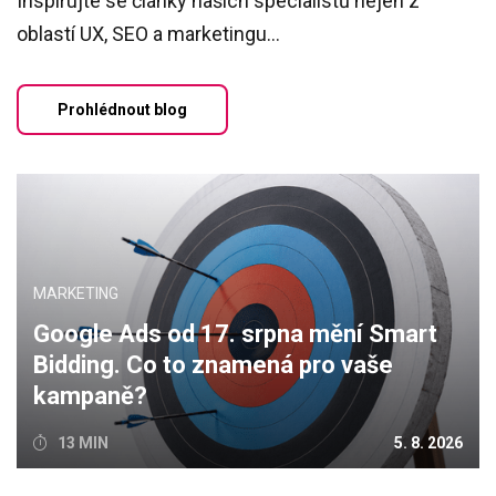
Inspirujte se články našich specialistů nejen z
oblastí UX, SEO a marketingu...
Prohlédnout blog
MARKETING
Google Ads od 17. srpna mění Smart
Bidding. Co to znamená pro vaše
kampaně?
13 MIN
5. 8. 2026