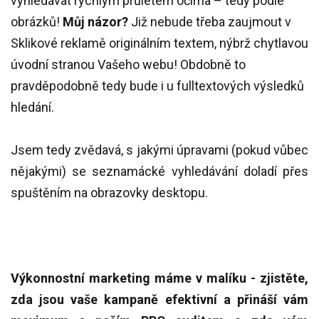
vyhledávat rychlým průletem očima – tedy podle
obrázků!
Můj názor?
Již nebude třeba zaujmout v
Sklikové reklamě originálním textem, nýbrž chytlavou
úvodní stranou Vašeho webu! Obdobně to
pravděpodobně tedy bude i u fulltextových výsledků
hledání.
Jsem tedy zvědavá, s jakými úpravami (pokud vůbec
nějakými) se seznamácké vyhledávání doladí přes
spuštěním na obrazovky desktopu.
Výkonnostní marketing máme v malíku - zjistěte,
zda jsou vaše kampaně efektivní a přináší vám