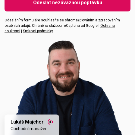
Odeslat nezávaznou poptávku
Vaše zpráva
Odesláním formuláře souhlasíte se shromažďováním a zpracováním
osobních údajů. Chráněno službou reCaptcha od Google |
Ochrana
soukromí
|
Smluvní podmínky
Lukáš Majcher
Obchodní manažer