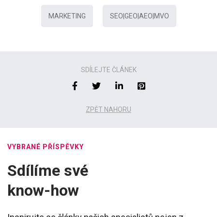
MARKETING
SEO|GEO|AEO|MVO
SDÍLEJTE ČLÁNEK
ZPĚT NAHORU
VYBRANÉ PŘÍSPĚVKY
Sdílíme své
know-how