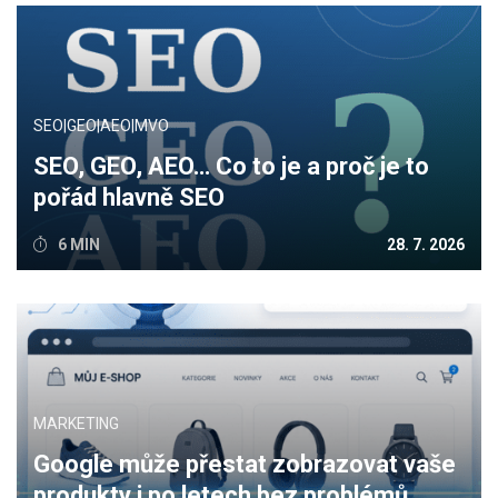
SEO|GEO|AEO|MVO
SEO, GEO, AEO… Co to je a proč je to
pořád hlavně SEO
6 MIN
28. 7. 2026
MARKETING
Google může přestat zobrazovat vaše
produkty i po letech bez problémů