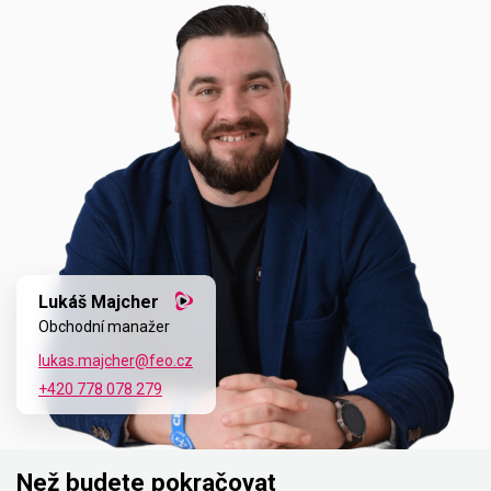
Lukáš Majcher
Obchodní manažer
lukas.majcher@feo.cz
+420 778 078 279
Než budete pokračovat