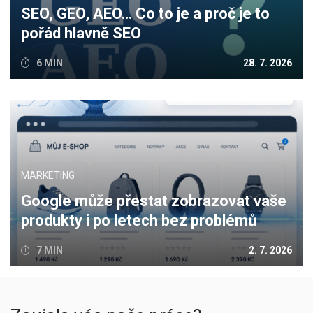
SEO, GEO, AEO… Co to je a proč je to
pořád hlavně SEO
6 MIN
28. 7. 2026
MARKETING
Google může přestat zobrazovat vaše
produkty i po letech bez problémů
7 MIN
2. 7. 2026