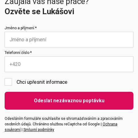
Zaujala vás naše práce?
Ozvěte se Lukášovi
Jméno a příjmení *
Telefonní číslo *
Chci upřesnit informace
Emailová adresa
Odeslat nezávaznou poptávku
Vaše zpráva
Odesláním formuláře souhlasíte se shromažďováním a zpracováním
osobních údajů. Chráněno službou reCaptcha od Google |
Ochrana
soukromí
|
Smluvní podmínky