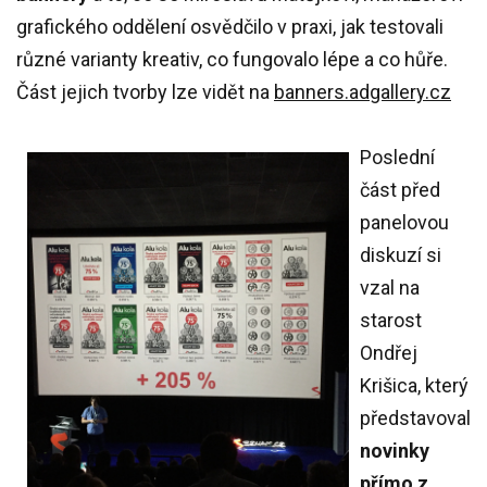
grafického oddělení osvědčilo v praxi, jak testovali
různé varianty kreativ, co fungovalo lépe a co hůře.
Část jejich tvorby lze vidět na
banners.adgallery.cz
Poslední
část před
panelovou
diskuzí si
vzal na
starost
Ondřej
Krišica, který
představoval
novinky
přímo z