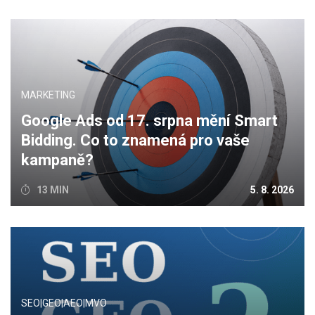
MARKETING
Google Ads od 17. srpna mění Smart
Bidding. Co to znamená pro vaše
kampaně?
13 MIN
5. 8. 2026
SEO|GEO|AEO|MVO