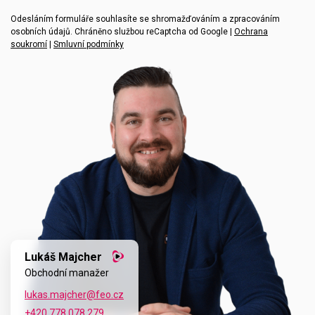
Vaše zpráva
Odesláním formuláře souhlasíte se shromažďováním a zpracováním
osobních údajů. Chráněno službou reCaptcha od Google |
Ochrana
soukromí
|
Smluvní podmínky
Lukáš Majcher
Obchodní manažer
lukas.majcher@feo.cz
+420 778 078 279