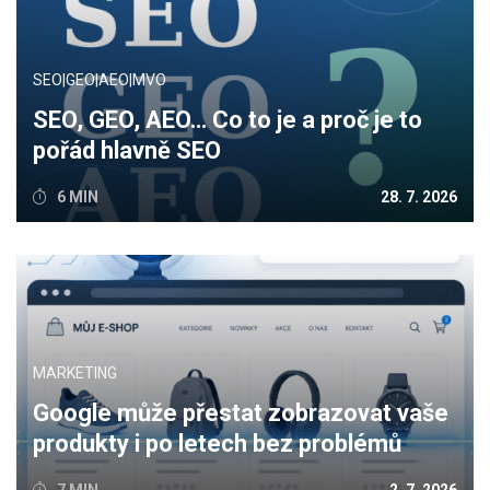
SEO|GEO|AEO|MVO
SEO, GEO, AEO… Co to je a proč je to
pořád hlavně SEO
6 MIN
28. 7. 2026
MARKETING
Google může přestat zobrazovat vaše
produkty i po letech bez problémů