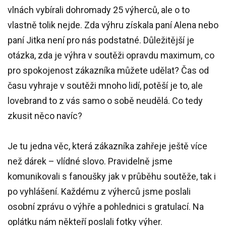
vlnách vybírali dohromady 25 výherců, ale o to
vlastně tolik nejde. Zda výhru získala paní Alena nebo
paní Jitka není pro nás podstatné. Důležitější je
otázka, zda je výhra v soutěži opravdu maximum, co
pro spokojenost zákazníka můžete udělat? Čas od
času vyhraje v soutěži mnoho lidí, potěší je to, ale
lovebrand to z vás samo o sobě neudělá. Co tedy
zkusit něco navíc?
Je tu jedna věc, která zákazníka zahřeje ještě více
než dárek – vlídné slovo. Pravidelně jsme
komunikovali s fanoušky jak v průběhu soutěže, tak i
po vyhlášení. Každému z výherců jsme poslali
osobní zprávu o výhře a pohlednici s gratulací. Na
oplátku nám někteří poslali fotky výher.