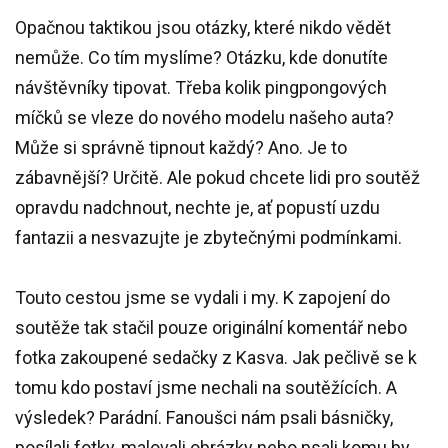
Opačnou taktikou jsou otázky, které nikdo vědět
nemůže. Co tím myslíme? Otázku, kde donutíte
návštěvníky tipovat. Třeba kolik pingpongových
míčků se vleze do nového modelu našeho auta?
Může si správně tipnout každý? Ano. Je to
zábavnější? Určitě. Ale pokud chcete lidi pro soutěž
opravdu nadchnout, nechte je, ať popustí uzdu
fantazii a nesvazujte je zbytečnými podmínkami.
Touto cestou jsme se vydali i my. K zapojení do
soutěže tak stačil pouze originální komentář nebo
fotka zakoupené sedačky z Kasva. Jak pečlivě se k
tomu kdo postaví jsme nechali na soutěžících. A
výsledek? Parádní. Fanoušci nám psali básničky,
posílali fotky, malovali obrázky nebo psali komu by