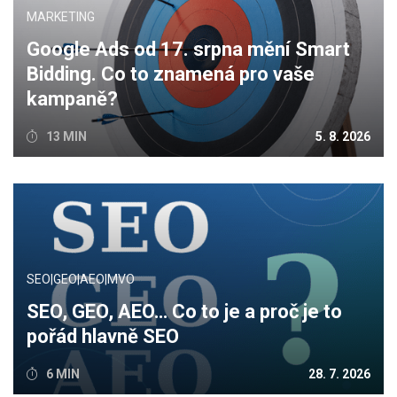
MARKETING
Google Ads od 17. srpna mění Smart
Bidding. Co to znamená pro vaše
kampaně?
13 MIN
5. 8. 2026
SEO|GEO|AEO|MVO
SEO, GEO, AEO… Co to je a proč je to
pořád hlavně SEO
6 MIN
28. 7. 2026