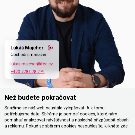
Lukáš Majcher
Obchodní manažer
lukas.majcher@feo.cz
+420 778 078 279
Než budete pokračovat
Snažíme se náš web neustále vylepšovat. A k tomu
potřebujeme data. Sbíráme je
pomocí cookies
, které nám
pomáhají analyzovat návštěvnost a následně přizpůsobit obsah
a reklamu. Pokud se sběrem cookies nesouhlasíte, klikněte
zde
.