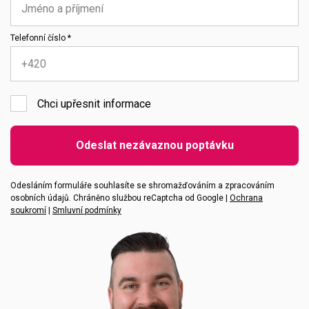
Telefonní číslo *
Chci upřesnit informace
Emailová adresa
Odeslat nezávaznou poptávku
Vaše zpráva
Odesláním formuláře souhlasíte se shromažďováním a zpracováním
osobních údajů. Chráněno službou reCaptcha od Google |
Ochrana
soukromí
|
Smluvní podmínky