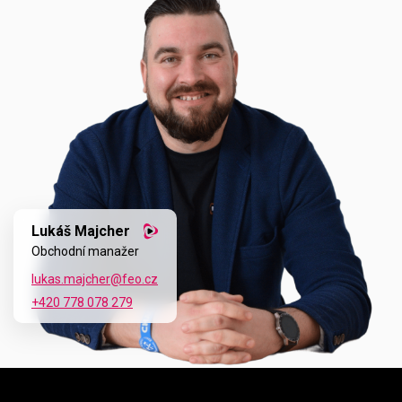
Lukáš Majcher
Obchodní manažer
lukas.majcher@feo.cz
+420 778 078 279