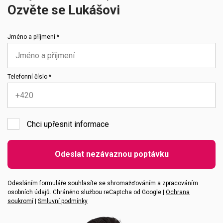
Ozvěte se Lukášovi
Jméno a příjmení *
Telefonní číslo *
Chci upřesnit informace
Emailová adresa
Odeslat nezávaznou poptávku
Vaše zpráva
Odesláním formuláře souhlasíte se shromažďováním a zpracováním
osobních údajů. Chráněno službou reCaptcha od Google |
Ochrana
soukromí
|
Smluvní podmínky