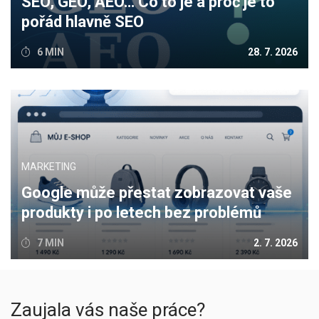
SEO, GEO, AEO… Co to je a proč je to
pořád hlavně SEO
6 MIN
28. 7. 2026
MARKETING
Google může přestat zobrazovat vaše
produkty i po letech bez problémů
7 MIN
2. 7. 2026
Zaujala vás naše práce?