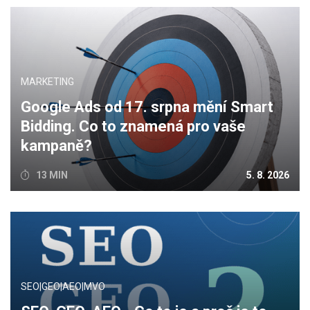
MARKETING
Google Ads od 17. srpna mění Smart
Bidding. Co to znamená pro vaše
kampaně?
13 MIN
5. 8. 2026
SEO|GEO|AEO|MVO