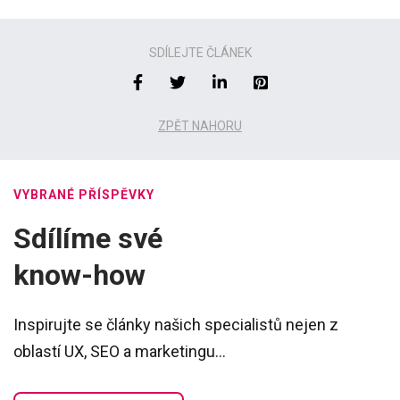
SDÍLEJTE ČLÁNEK
ZPĚT NAHORU
VYBRANÉ PŘÍSPĚVKY
Sdílíme své
know-how
Inspirujte se články našich specialistů nejen z
oblastí UX, SEO a marketingu...