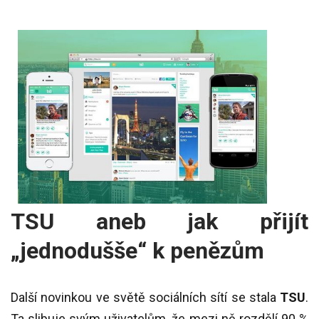
TSU aneb jak přijít
„jednodušše“ k penězům
Další novinkou ve světě sociálních sítí se stala
TSU
.
Ta slibuje svým uživatelům, že mezi ně rozdělí 90 %