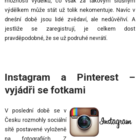
možnosti výdělku, co však za takovým slušným
výdělkem může stát už tolik nekomentuje. Navíc v
dnešní době jsou lidé zvědaví, ale nedůvěřiví. A
jestliže se zaregistrují, je celkem dost
pravděpodobné, že se už podruhé nevrátí.
Instagram a Pinterest –
vyjádři se fotkami
V poslední době se v
Česku rozmohly sociální
sítě postavené vyloženě
na fotografiích. Z