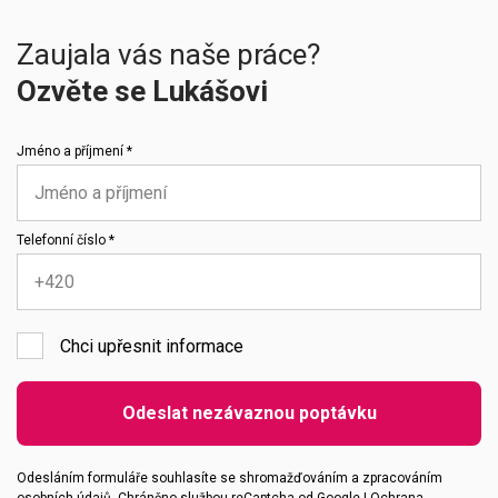
Zaujala vás naše práce?
Ozvěte se Lukášovi
Jméno a příjmení *
Telefonní číslo *
Chci upřesnit informace
Emailová adresa
Odeslat nezávaznou poptávku
Vaše zpráva
Odesláním formuláře souhlasíte se shromažďováním a zpracováním