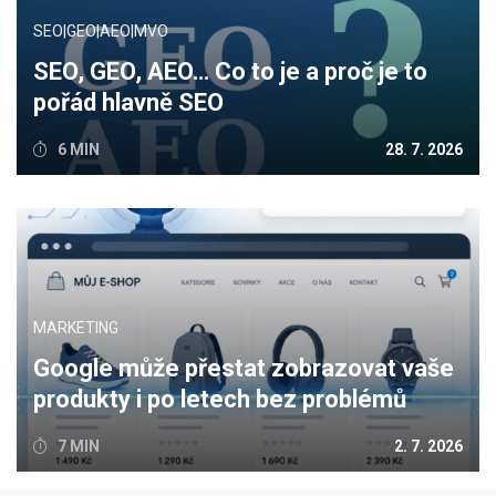
SEO|GEO|AEO|MVO
SEO, GEO, AEO… Co to je a proč je to
pořád hlavně SEO
6 MIN
28. 7. 2026
MARKETING
Google může přestat zobrazovat vaše
produkty i po letech bez problémů
7 MIN
2. 7. 2026