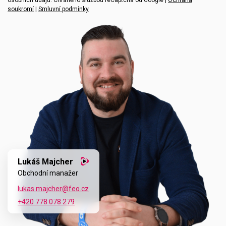
osobních údajů. Chráněno službou reCaptcha od Google |
Ochrana
soukromí
|
Smluvní podmínky
Lukáš Majcher
Obchodní manažer
lukas.majcher@feo.cz
+420 778 078 279