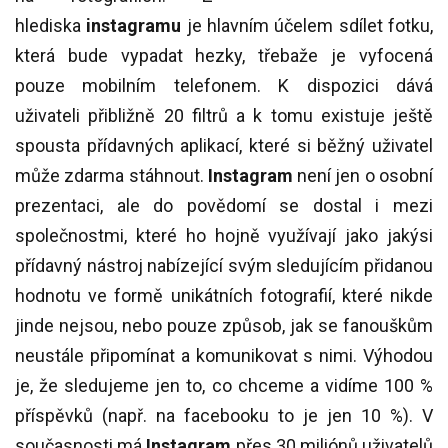
hlediska
instagramu
je hlavním účelem sdílet fotku,
která bude vypadat hezky, třebaže je vyfocená
pouze mobilním telefonem. K dispozici dává
uživateli přibližně 20 filtrů a k tomu existuje ještě
spousta přídavných aplikací, které si běžný uživatel
může zdarma stáhnout.
Instagram
není jen o osobní
prezentaci, ale do povědomí se dostal i mezi
společnostmi, které ho hojně využívají jako jakýsi
přídavný nástroj nabízející svým sledujícím přidanou
hodnotu ve formě unikátních fotografií, které nikde
jinde nejsou, nebo pouze způsob, jak se fanouškům
neustále připomínat a komunikovat s nimi. Výhodou
je, že sledujeme jen to, co chceme a vidíme 100 %
příspěvků (např. na facebooku to je jen 10 %). V
současnosti má
Instagram
přes 30 miliónů uživatelů