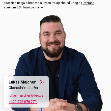
osobních údajů. Chráněno službou reCaptcha od Google |
Ochrana
soukromí
|
Smluvní podmínky
Lukáš Majcher
Obchodní manažer
lukas.majcher@feo.cz
+420 778 078 279