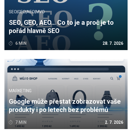
SEO|GEO|AEO|MVO
SEO, GEO, AEO… Co to je a proč je to
pořád hlavně SEO
6 MIN
28. 7. 2026
MARKETING
Google může přestat zobrazovat vaše
produkty i po letech bez problémů
7 MIN
2. 7. 2026