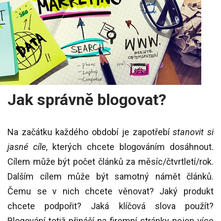
Jak správně blogovat?
Na začátku každého období je zapotřebí
stanovit si
jasné cíle
, kterých chcete blogováním dosáhnout.
Cílem může být počet článků za měsíc/čtvrtletí/rok.
Dalším cílem může být samotný námět článků.
Čemu se v nich chcete věnovat? Jaký produkt
chcete podpořit? Jaká klíčová slova použít?
Blogování totiž přináší na firemní stránky nejen více