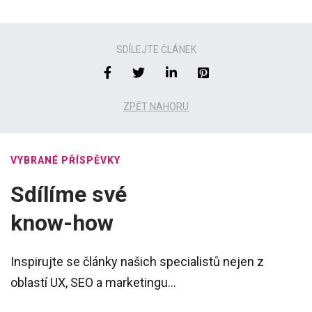
SDÍLEJTE ČLÁNEK
ZPĚT NAHORU
VYBRANÉ PŘÍSPĚVKY
Sdílíme své
know-how
Inspirujte se články našich specialistů nejen z
oblastí UX, SEO a marketingu...