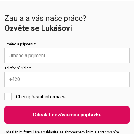
Zaujala vás naše práce?
Ozvěte se Lukášovi
Jméno a příjmení *
Telefonní číslo *
Chci upřesnit informace
Emailová adresa
Odeslat nezávaznou poptávku
Vaše zpráva
Odesláním formuláře souhlasíte se shromažďováním a zpracováním