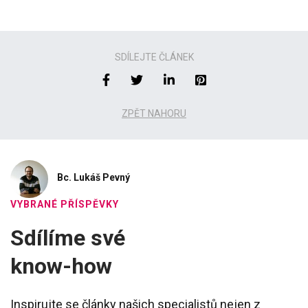
SDÍLEJTE ČLÁNEK
ZPĚT NAHORU
Bc. Lukáš Pevný
VYBRANÉ PŘÍSPĚVKY
Sdílíme své
know-how
Inspirujte se články našich specialistů nejen z