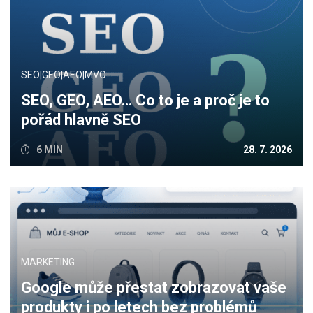
SEO|GEO|AEO|MVO
SEO, GEO, AEO… Co to je a proč je to
pořád hlavně SEO
6 MIN
28. 7. 2026
MARKETING
Google může přestat zobrazovat vaše
produkty i po letech bez problémů