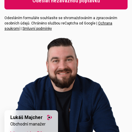
Odeslat nezávaznou poptávku
Vaše zpráva
Odesláním formuláře souhlasíte se shromažďováním a zpracováním
osobních údajů. Chráněno službou reCaptcha od Google |
Ochrana
soukromí
|
Smluvní podmínky
Lukáš Majcher
Obchodní manažer