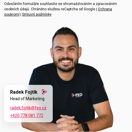
Vaše zpráva
Odesláním formuláře souhlasíte se shromažďováním a zpracováním
osobních údajů. Chráněno službou reCaptcha od Google |
Ochrana
soukromí
|
Smluvní podmínky
Radek Fojtík
Head of Marketing
radek.fojtik@feo.cz
+420 778 081 772