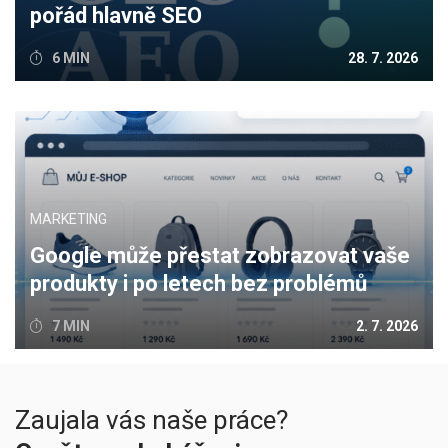
pořád hlavně SEO
6 MIN
28. 7. 2026
MARKETING
Google může přestat zobrazovat vaše
produkty i po letech bez problémů
7 MIN
2. 7. 2026
Zaujala vás naše práce?