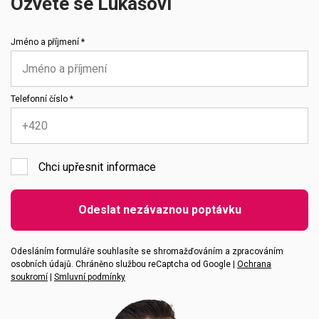
Ozvěte se Lukášovi
Jméno a příjmení *
Telefonní číslo *
Chci upřesnit informace
Emailová adresa
Odeslat nezávaznou poptávku
Vaše zpráva
Odesláním formuláře souhlasíte se shromažďováním a zpracováním
osobních údajů. Chráněno službou reCaptcha od Google |
Ochrana
soukromí
|
Smluvní podmínky