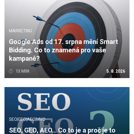
MARKETING
Google Ads od 17. srpna mění Smart
Bidding. Co to znamená pro vaše
kampaně?
13 MIN
5. 8. 2026
SEO|GEO|AEO|MVO
SEO, GEO, AEO… Co to je a proč je to